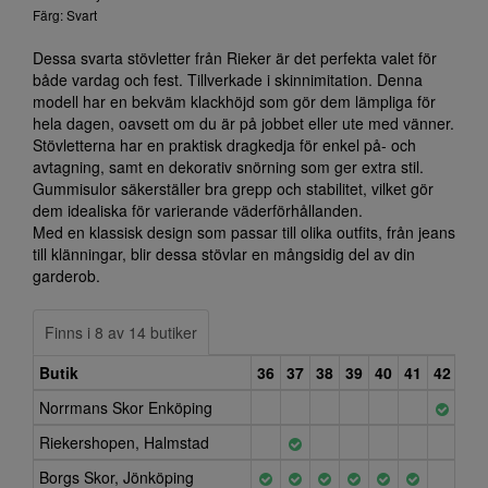
Färg: Svart
Dessa svarta stövletter från Rieker är det perfekta valet för
både vardag och fest. Tillverkade i skinnimitation. Denna
modell har en bekväm klackhöjd som gör dem lämpliga för
hela dagen, oavsett om du är på jobbet eller ute med vänner.
Stövletterna har en praktisk dragkedja för enkel på- och
avtagning, samt en dekorativ snörning som ger extra stil.
Gummisulor säkerställer bra grepp och stabilitet, vilket gör
dem idealiska för varierande väderförhållanden.
Med en klassisk design som passar till olika outfits, från jeans
till klänningar, blir dessa stövlar en mångsidig del av din
garderob.
Finns i 8 av 14 butiker
Butik
36
37
38
39
40
41
42
43
Norrmans Skor Enköping
Riekershopen, Halmstad
Borgs Skor, Jönköping