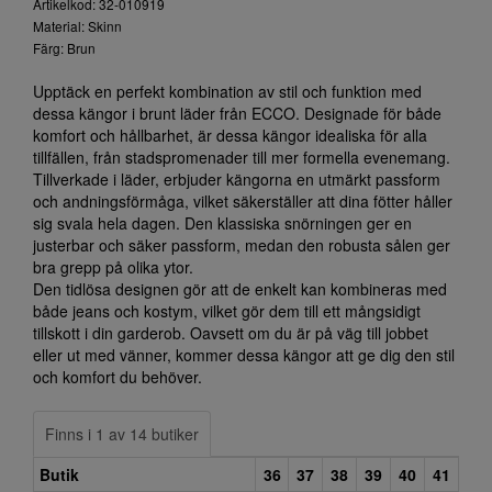
Artikelkod: 32-010919
Material: Skinn
Färg: Brun
Upptäck en perfekt kombination av stil och funktion med
dessa kängor i brunt läder från ECCO. Designade för både
komfort och hållbarhet, är dessa kängor idealiska för alla
tillfällen, från stadspromenader till mer formella evenemang.
Tillverkade i läder, erbjuder kängorna en utmärkt passform
och andningsförmåga, vilket säkerställer att dina fötter håller
sig svala hela dagen. Den klassiska snörningen ger en
justerbar och säker passform, medan den robusta sålen ger
bra grepp på olika ytor.
Den tidlösa designen gör att de enkelt kan kombineras med
både jeans och kostym, vilket gör dem till ett mångsidigt
tillskott i din garderob. Oavsett om du är på väg till jobbet
eller ut med vänner, kommer dessa kängor att ge dig den stil
och komfort du behöver.
Finns i 1 av 14 butiker
Butik
36
37
38
39
40
41