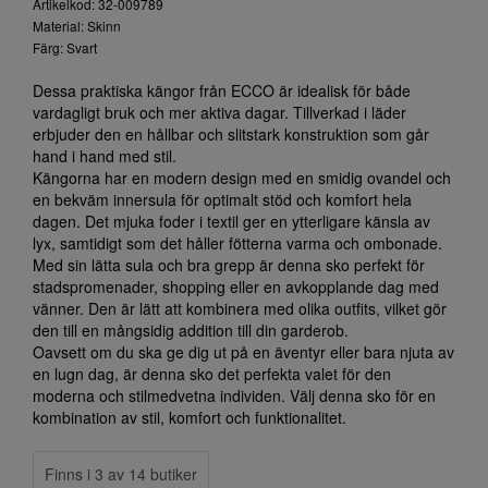
Artikelkod: 32-009789
Material: Skinn
Färg: Svart
Dessa praktiska kängor från ECCO är idealisk för både
vardagligt bruk och mer aktiva dagar. Tillverkad i läder
erbjuder den en hållbar och slitstark konstruktion som går
hand i hand med stil.
Kängorna har en modern design med en smidig ovandel och
en bekväm innersula för optimalt stöd och komfort hela
dagen. Det mjuka foder i textil ger en ytterligare känsla av
lyx, samtidigt som det håller fötterna varma och ombonade.
Med sin lätta sula och bra grepp är denna sko perfekt för
stadspromenader, shopping eller en avkopplande dag med
vänner. Den är lätt att kombinera med olika outfits, vilket gör
den till en mångsidig addition till din garderob.
Oavsett om du ska ge dig ut på en äventyr eller bara njuta av
en lugn dag, är denna sko det perfekta valet för den
moderna och stilmedvetna individen. Välj denna sko för en
kombination av stil, komfort och funktionalitet.
Finns i 3 av 14 butiker