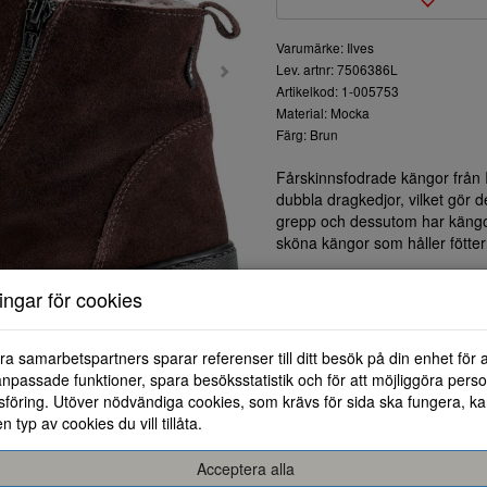
Varumärke: Ilves
Lev. artnr: 7506386L
Artikelkod: 1-005753
Material: Mocka
Färg: Brun
Fårskinnsfodrade kängor från I
dubbla dragkedjor, vilket gör de
grepp och dessutom har kängo
sköna kängor som håller fötter
ningar för cookies
ra samarbetspartners sparar referenser till ditt besök på din enhet för 
npassade funktioner, spara besöksstatistik och för att möjliggöra perso
föring. Utöver nödvändiga cookies, som krävs för sida ska fungera, ka
en typ av cookies du vill tillåta.
36
37
38
Acceptera alla