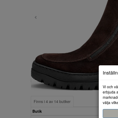
Inställ
Vi och vå
erbjuda a
marknads
Finns i 4 av 14 butiker
välja vilk
Butik