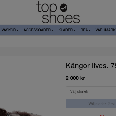
VÄSKOR
ACCESSOARER
KLÄDER
REA
VARUMÄRK
Kängor Ilves. 
2 000 kr
Välj storlek först