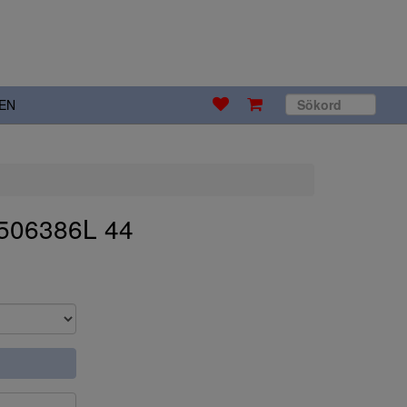
EN
7506386L 44