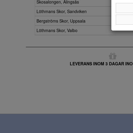
Skosalongen, Alingsås
Löthmans Skor, Sandviken
Bergströms Skor, Uppsala
Löthmans Skor, Valbo
LEVERANS INOM 3 DAGAR INO