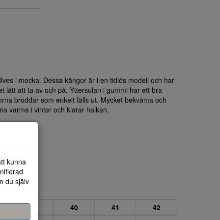
lves i mocka. Dessa kängor är i en tidlös modell och har
t lätt att ta av och på. Yttersulan i gummi har ett bra
rna broddar som enkelt fälls ut. Mycket bekväma och
na varma i vinter och klarar halkan.
att kunna
nifierad
n du själv
39
40
41
42