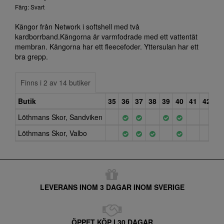
Färg: Svart
Kängor från Network i softshell med två
kardborrband.Kängorna är varmfodrade med ett vattentät
membran. Kängorna har ett fleecefoder. Yttersulan har ett
bra grepp.
Finns i 2 av 14 butiker
Butik
35
36
37
38
39
40
41
42
43
Löthmans Skor, Sandviken
Löthmans Skor, Valbo
LEVERANS INOM 3 DAGAR INOM SVERIGE
ÖPPET KÖP I 30 DAGAR