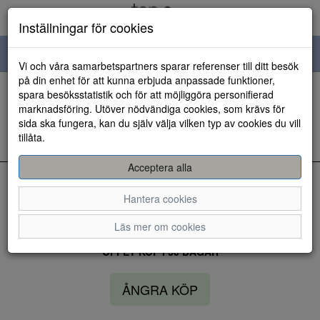
Inställningar för cookies
Toggle
Vi och våra samarbetspartners sparar referenser till ditt besök
navigation
på din enhet för att kunna erbjuda anpassade funktioner,
spara besöksstatistik och för att möjliggöra personifierad
HEM
marknadsföring. Utöver nödvändiga cookies, som krävs för
sida ska fungera, kan du själv välja vilken typ av cookies du vill
tillåta.
Kunde inte hitta några artiklar...
Acceptera alla
Hantera cookies
LEVERANS INOM 3 DAGAR INOM SVERIGE
Läs mer om cookies
ÖPPET KÖP I 30 DAGAR
ÅNGRA KÖP