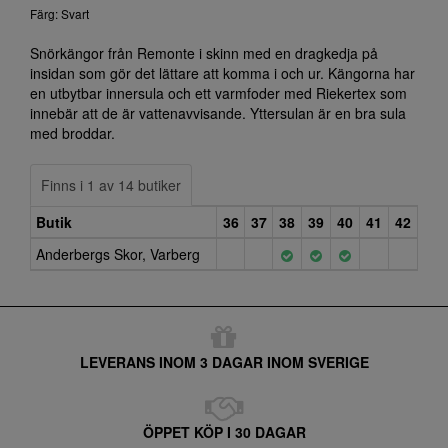
Färg: Svart
Snörkängor från Remonte i skinn med en dragkedja på
insidan som gör det lättare att komma i och ur. Kängorna har
en utbytbar innersula och ett varmfoder med Riekertex som
innebär att de är vattenavvisande. Yttersulan är en bra sula
med broddar.
Finns i 1 av 14 butiker
Butik
36
37
38
39
40
41
42
Anderbergs Skor, Varberg
LEVERANS INOM 3 DAGAR INOM SVERIGE
ÖPPET KÖP I 30 DAGAR