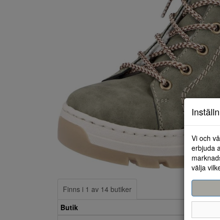
Inställ
Vi och vå
erbjuda a
marknads
välja vilk
Finns i 1 av 14 butiker
Butik