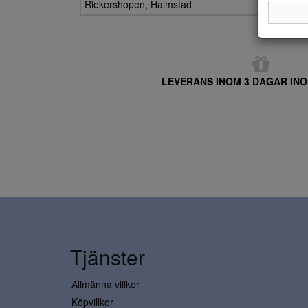
Riekershopen, Halmstad
LEVERANS INOM 3 DAGAR INO
Tjänster
Allmänna villkor
Köpvillkor