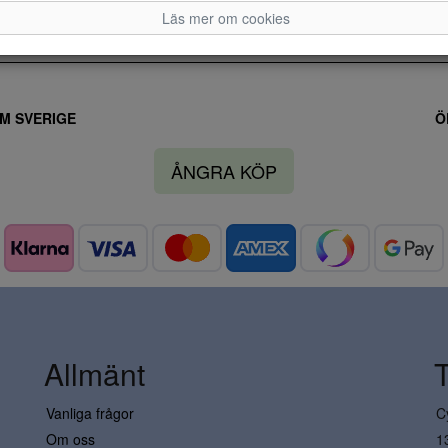
Läs mer om cookies
M SVERIGE
Ö
ÅNGRA KÖP
Allmänt
Vanliga frågor
C
Om oss
1