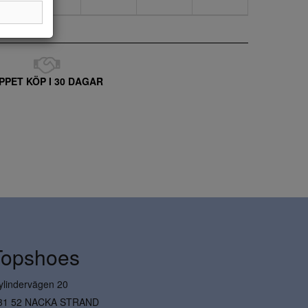
PPET KÖP I 30 DAGAR
Topshoes
ylindervägen 20
31 52 NACKA STRAND