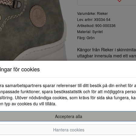
Varumärke: Rieker
Lev. artnr: X9334-54
Artikelkod: 900-000336
Material: Syntet
Färg: Grön
Kängor från Rieker i skinnimit
uttagbar innersula med ett var
ningar för cookies
ra samarbetspartners sparar referenser till ditt besök på din enhet för 
npassade funktioner, spara besöksstatistik och för att möjliggöra perso
föring. Utöver nödvändiga cookies, som krävs för sida ska fungera, ka
en typ av cookies du vill tillåta.
Acceptera alla
36
37
38
3
Hantera cookies