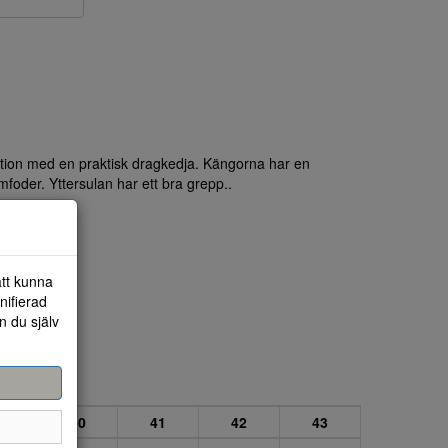
ation med en praktisk dragkedja. Kängorna har en
mfoder. Yttersulan har ett bra grepp..
att kunna
nifierad
n du själv
9
40
41
42
43