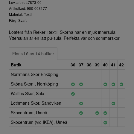
Lev. artnr: L7873-00
Artikelkod: 900-003177
Material: Textil
Färg: Svart
Loafers från Rieker i textil. Skorna har en mjuk innersula.
Yttersulan är en lätt pu-sula. Perfekta vår och sommarskor.
Finns i 6 av 14 butiker
Butik
36
37
38
39
40
41
42
43
Norrmans Skor Enköping
Sköna Skon , Norrköping
Wallins Skor, Sala
Löthmans Skor, Sandviken
Skocentrum, Umeå
Skocentrum (vid IKEA), Umeå