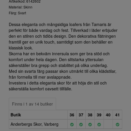
Artikelkod: 6142602
Material: Skinn
Färg: Svart
Dessa eleganta och mångsidiga loafers från Tamaris är
perfekt för både vardag och fest. Tillverkad i läder erbjuder
den en stilren och tidlös design. Den dekorativa flätningen
framtill ger en unik touch, samtidigt som den behåller en
klassisk look.
Skorna har en bekväm innersula som ger bra stöd och
komfort under hela dagen. Den slitstarka yttersulan
säkerställer bra grepp och stabilitet på olika underlag.
Med sin svarta färg passar skon utmärkt till olika klädstilar,
från formella till mer avslappnade.
Investera i detta eleganta skor för att höja din stil och
säkerställa komfort oavsett tillfälle.
Finns i 1 av 14 butiker
Butik
36
37
38
39
40
41
Anderbergs Skor, Varberg