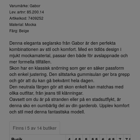
Varumärke: Gabor
Lev. artnr: 85.200.14
Artikelkod: 7409252
Material: Mocka
Färg: Beige
Denna eleganta seglarsko från Gabor är den perfekta
kombinationen av stil och komfort. Med en tidlös design i
mjukt mockamaterial, passar den både för avslappnade och
mer formella tillfällen.
Skon har en klassisk snörning som ger en säker passform
och enkel justering. Den slitstarka gummisulan ger bra grepp
och gör att du kan gå bekvämt hela dagen.
Den neutrala färgen gör att skon enkelt kan matchas med
olika outfitar, från jeans till klänningar.
Oavsett om du är på stranden eller på en stadsutflykt, är
denna sko en oumbärlig del av din garderob. Upplev komfort
och stil med denna fantastiska modell.
Finns i 5 av 14 butiker
Butik
4
4,5
5
5,5
6
6,5
7
7,5
8