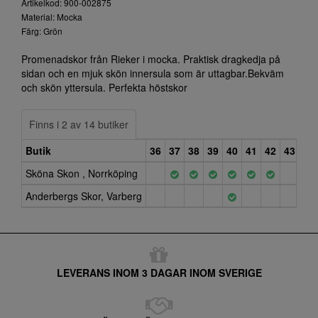
Artikelkod: 900-002875
Material: Mocka
Färg: Grön
Promenadskor från Rieker i mocka. Praktisk dragkedja på
sidan och en mjuk skön innersula som är uttagbar.Bekväm
och skön yttersula. Perfekta höstskor
Finns i 2 av 14 butiker
Butik
36
37
38
39
40
41
42
43
Sköna Skon , Norrköping
Anderbergs Skor, Varberg
LEVERANS INOM 3 DAGAR INOM SVERIGE