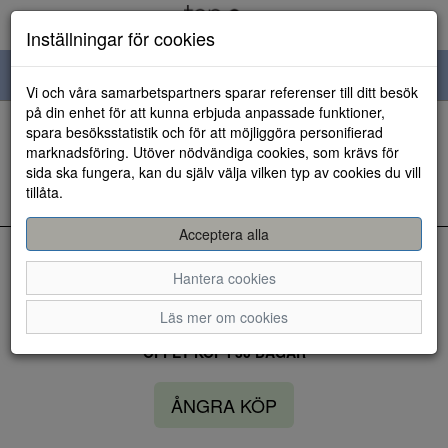
Inställningar för cookies
Toggle
Vi och våra samarbetspartners sparar referenser till ditt besök
navigation
på din enhet för att kunna erbjuda anpassade funktioner,
spara besöksstatistik och för att möjliggöra personifierad
HEM
marknadsföring. Utöver nödvändiga cookies, som krävs för
sida ska fungera, kan du själv välja vilken typ av cookies du vill
tillåta.
Kunde inte hitta några artiklar...
Acceptera alla
Hantera cookies
LEVERANS INOM 3 DAGAR INOM SVERIGE
Läs mer om cookies
ÖPPET KÖP I 30 DAGAR
ÅNGRA KÖP