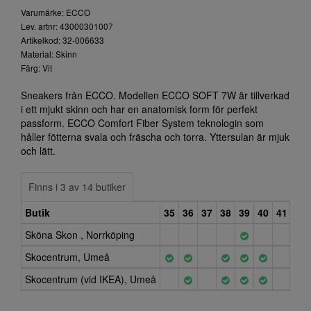
Varumärke: ECCO
Lev. artnr: 43000301007
Artikelkod: 32-006633
Material: Skinn
Färg: Vit
Sneakers från ECCO. Modellen ECCO SOFT 7W är tillverkad
i ett mjukt skinn och har en anatomisk form för perfekt
passform. ECCO Comfort Fiber System teknologin som
håller fötterna svala och fräscha och torra. Yttersulan är mjuk
och lätt.
Finns i 3 av 14 butiker
Butik
35
36
37
38
39
40
41
42
Sköna Skon , Norrköping
Skocentrum, Umeå
Skocentrum (vid IKEA), Umeå