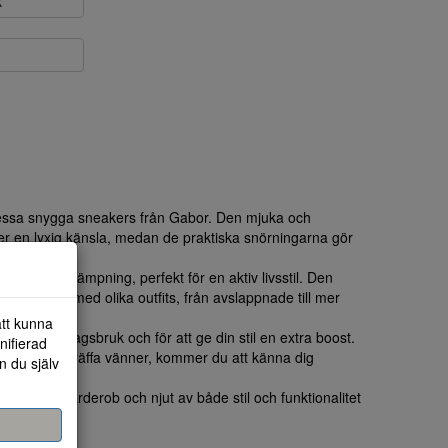
k
dessa snygga sneakers från Gabor. Den mjuka och
er en lyxig känsla, medan de praktiska snörningarna gör
formen.
a stöd och dämpning, perfekt för en aktiv livsstil. Den
 att matcha med olika outfits, från avslappnade till mer
att kunna
e för vardagsbruk och för att ge din stil en extra boost.
nifierad
nad eller träffa vänner, kommer du att känna dig
n du själv
av din skogarderob och njut av både stil och funktionalitet