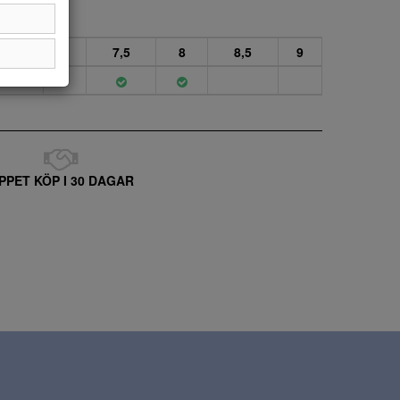
6,5
7
7,5
8
8,5
9
PPET KÖP I 30 DAGAR