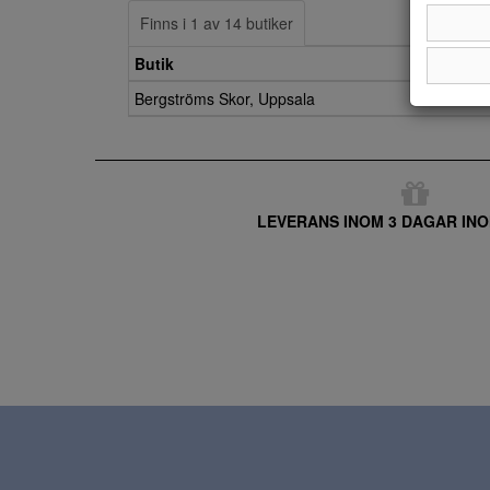
Finns i 1 av 14 butiker
Butik
Bergströms Skor, Uppsala
LEVERANS INOM 3 DAGAR INO