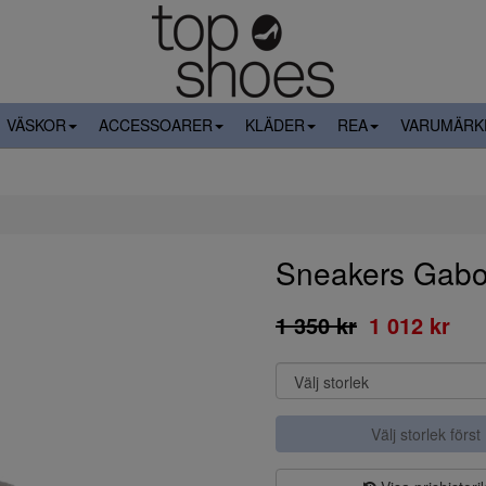
VÄSKOR
ACCESSOARER
KLÄDER
REA
VARUMÄRK
Sneakers Gabo
1 350 kr
1 012 kr
Välj storlek först