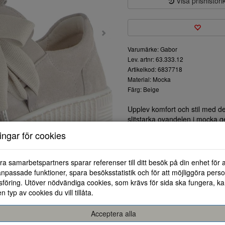
Visa prishistori
Varumärke: Gabor
Lev. artnr: 63.333.12
Artikelkod: 6837718
Material: Mocka
Färg: Beige
Upplev komfort och stil med 
slitstarka ovandelen i mocka g
att du enkelt kan justera pass
ningar för cookies
Sulan är designad för att ge br
neutrala färgen gör skorna lätt
klädda tillfällen.
ra samarbetspartners sparar referenser till ditt besök på din enhet för 
Dessa sneakers är idealiska båd
npassade funktioner, spara besöksstatistik och för att möjliggöra perso
Oavsett om du ska på en prome
föring. Utöver nödvändiga cookies, som krävs för sida ska fungera, ka
bekväm och se fantastisk ut.
en typ av cookies du vill tillåta.
Gör dessa sneakers till en del 
hela dagen.
Acceptera alla