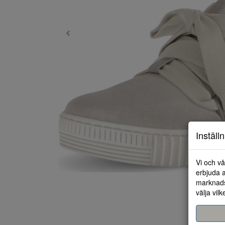
Inställ
Vi och vå
erbjuda a
marknads
välja vilk