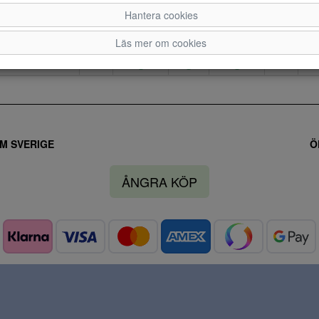
Hantera cookies
4
4,5
5
5,5
6
Läs mer om cookies
M SVERIGE
Ö
ÅNGRA KÖP