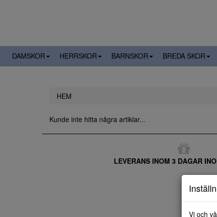
DAMSKOR
HERRSKOR
BARNSKOR
BREDA SKOR
HEM
Kunde inte hitta några artiklar...
LEVERANS INOM 3 DAGAR INO
Inställ
Vi och vå