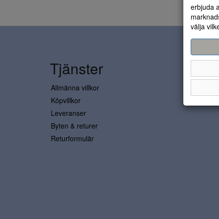
erbjuda a
marknads
välja vilk
Tjänster
Allmänna villkor
Köpvillkor
Leveranser
Byten & returer
Returformulär