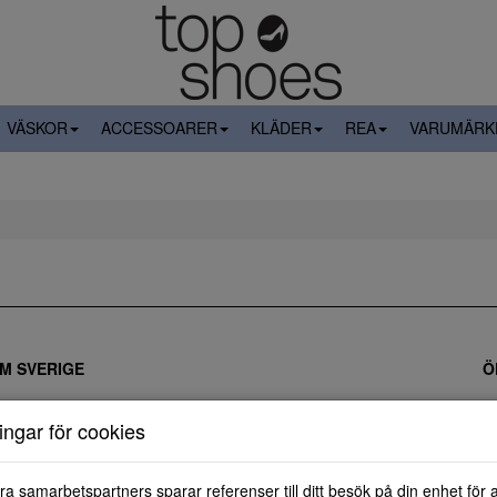
VÄSKOR
ACCESSOARER
KLÄDER
REA
VARUMÄRK
M SVERIGE
Ö
ÅNGRA KÖP
ningar för cookies
ra samarbetspartners sparar referenser till ditt besök på din enhet för 