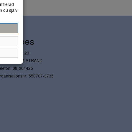
nifierad
n du själv
Topshoes
ylindervägen 20
31 52 NACKA STRAND
elefon:
08-204425
rganisationsnr: 556767-3735