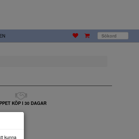
EN
PPET KÖP I 30 DAGAR
att kunna