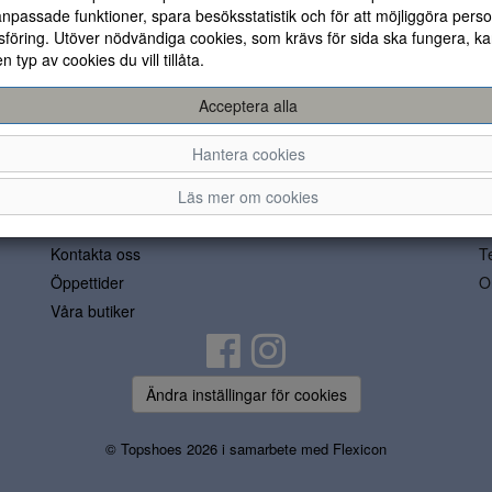
npassade funktioner, spara besöksstatistik och för att möjliggöra perso
föring. Utöver nödvändiga cookies, som krävs för sida ska fungera, ka
en typ av cookies du vill tillåta.
Acceptera alla
Allmänt
Hantera cookies
Läs mer om cookies
Vanliga frågor
C
Om oss
1
Kontakta oss
T
Öppettider
O
Våra butiker
Ändra inställingar för cookies
© Topshoes 2026 i samarbete med
Flexicon