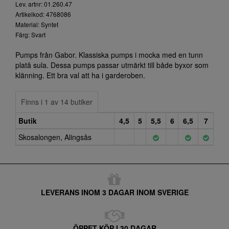
Lev. artnr: 01.260.47
Artikelkod: 4768086
Material: Syntet
Färg: Svart
Pumps från Gabor. Klassiska pumps i mocka med en tunn
platå sula. Dessa pumps passar utmärkt till både byxor som
klänning. Ett bra val att ha i garderoben.
Finns i 1 av 14 butiker
Butik
4,5
5
5,5
6
6,5
7
Skosalongen, Alingsås
LEVERANS INOM 3 DAGAR INOM SVERIGE
ÖPPET KÖP I 30 DAGAR