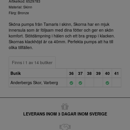
Artikelkod: 6529783
Material: Skinn
Färg: Bronze
Sköna pumps från Tamaris i skinn, Skorna har en mjuk
innersula som är följsam med dina fötter och ger en skön
komfort. Stötdämpning i hälen och ett bra grepp i klacken.
Skornas klackhöjd är ca 40mm. Perfekta pumps att ha till
olika tillfällen.
Finns i 1 av 14 butiker
Butik
36
37
38
39
40
41
Anderbergs Skor, Varberg
LEVERANS INOM 3 DAGAR INOM SVERIGE