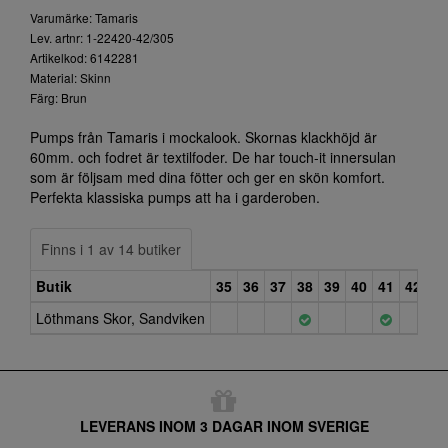
Varumärke: Tamaris
Lev. artnr: 1-22420-42/305
Artikelkod: 6142281
Material: Skinn
Färg: Brun
Pumps från Tamaris i mockalook. Skornas klackhöjd är
60mm. och fodret är textilfoder. De har touch-it innersulan
som är följsam med dina fötter och ger en skön komfort.
Perfekta klassiska pumps att ha i garderoben.
Finns i 1 av 14 butiker
Butik
35
36
37
38
39
40
41
42
43
Löthmans Skor, Sandviken
LEVERANS INOM 3 DAGAR INOM SVERIGE