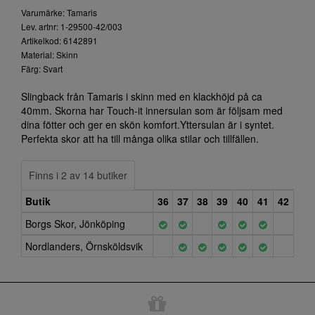
Varumärke: Tamaris
Lev. artnr: 1-29500-42/003
Artikelkod: 6142891
Material: Skinn
Färg: Svart
Slingback från Tamaris i skinn med en klackhöjd på ca
40mm. Skorna har Touch-it innersulan som är följsam med
dina fötter och ger en skön komfort.Yttersulan är i syntet.
Perfekta skor att ha till många olika stilar och tillfällen.
Finns i 2 av 14 butiker
Butik
36
37
38
39
40
41
42
Borgs Skor, Jönköping
Nordlanders, Örnsköldsvik