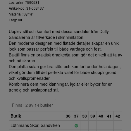
Lev. artnr: 7590531
Artikelkod: 31-003437
Material: Syntet
Färg: Vit
Upplev stil och komfort med dessa sandaler från Duffy
Sandalerna är tillverkade i skinnimitation.
Den moderna designen med flätade detaljer skapar en unik
look som passar perfekt till både vardags och fest.
Baktill finns en praktisk dragkedja som gör det enkelt att ta av
och på skorna.
Den platta sulan ger bra stöd och komfort under hela dagen,
vilket gör dem till det perfekta valet för både shoppingrond
och kvällspromenader.
Kombinera dem med klänningar, kjolar eller byxor för en
trendig och avslappnad stil.
Finns i 2 av 14 butiker
Butik
36
37
38
39
40
41
42
Löthmans Skor, Sandviken