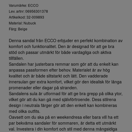
Varumärke: ECCO
Lev. artnr: 06956301378
Artikelkod: 32-009893
Material: Nubuck
Färg: Beige
Denna sandal från ECCO erbjuder en perfekt kombination av
komfort och funktionalitet. Den är designad för att ge bra
stöd och passar utmärkt för både vardagliga och aktiva
tillfällen.
Sandalen har justerbara remmar som gör att du enkelt kan
anpassa passformen efter behov. Materialet är av hög
kvalitet och är både slitstarkt och lätt. Den vadderade
innersulan ger extra komfort, vilket gör den idealisk för långa
promenader eller dagar på stranden.
Sandalens sula är utformad för att ge bra grepp på olika ytor,
vilket gör att du kan gå med självförtroende. Dess stilrena
design i neutrala färger gör att den enkelt kan kombineras
med olika outfits.
Oavsett om du ska på en weekendresa eller bara vill ha ett
par bekväma sandaler för sommaren, är detta ett utmärkt
val. Investera i din komfort och stil med denna mångsidiga