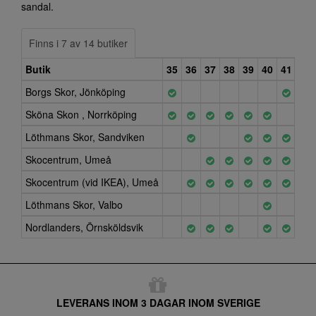
sandal.
Finns i 7 av 14 butiker
Butik
35
36
37
38
39
40
41
42
Borgs Skor, Jönköping
Sköna Skon , Norrköping
Löthmans Skor, Sandviken
Skocentrum, Umeå
Skocentrum (vid IKEA), Umeå
Löthmans Skor, Valbo
Nordlanders, Örnsköldsvik
LEVERANS INOM 3 DAGAR INOM SVERIGE