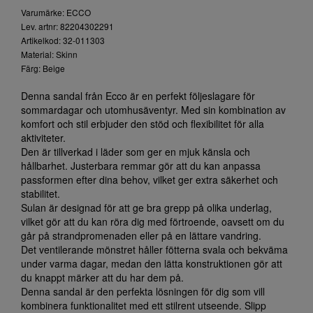
Varumärke: ECCO
Lev. artnr: 82204302291
Artikelkod: 32-011303
Material: Skinn
Färg: Beige
Denna sandal från Ecco är en perfekt följeslagare för
sommardagar och utomhusäventyr. Med sin kombination av
komfort och stil erbjuder den stöd och flexibilitet för alla
aktiviteter.
Den är tillverkad i läder som ger en mjuk känsla och
hållbarhet. Justerbara remmar gör att du kan anpassa
passformen efter dina behov, vilket ger extra säkerhet och
stabilitet.
Sulan är designad för att ge bra grepp på olika underlag,
vilket gör att du kan röra dig med förtroende, oavsett om du
går på strandpromenaden eller på en lättare vandring.
Det ventilerande mönstret håller fötterna svala och bekväma
under varma dagar, medan den lätta konstruktionen gör att
du knappt märker att du har dem på.
Denna sandal är den perfekta lösningen för dig som vill
kombinera funktionalitet med ett stilrent utseende. Slipp