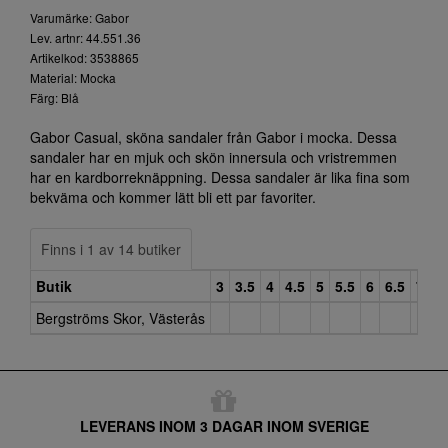
Varumärke: Gabor
Lev. artnr: 44.551.36
Artikelkod: 3538865
Material: Mocka
Färg: Blå
Gabor Casual, sköna sandaler från Gabor i mocka. Dessa
sandaler har en mjuk och skön innersula och vristremmen
har en kardborreknäppning. Dessa sandaler är lika fina som
bekväma och kommer lätt bli ett par favoriter.
Finns i 1 av 14 butiker
Butik
3
3.5
4
4.5
5
5.5
6
6.5
7
7
Bergströms Skor, Västerås
LEVERANS INOM 3 DAGAR INOM SVERIGE