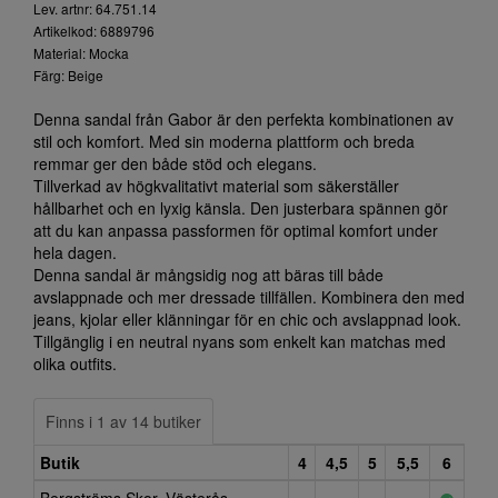
Lev. artnr: 64.751.14
Artikelkod: 6889796
Material: Mocka
Färg: Beige
Denna sandal från Gabor är den perfekta kombinationen av
stil och komfort. Med sin moderna plattform och breda
remmar ger den både stöd och elegans.
Tillverkad av högkvalitativt material som säkerställer
hållbarhet och en lyxig känsla. Den justerbara spännen gör
att du kan anpassa passformen för optimal komfort under
hela dagen.
Denna sandal är mångsidig nog att bäras till både
avslappnade och mer dressade tillfällen. Kombinera den med
jeans, kjolar eller klänningar för en chic och avslappnad look.
Tillgänglig i en neutral nyans som enkelt kan matchas med
olika outfits.
Finns i 1 av 14 butiker
Butik
4
4,5
5
5,5
6