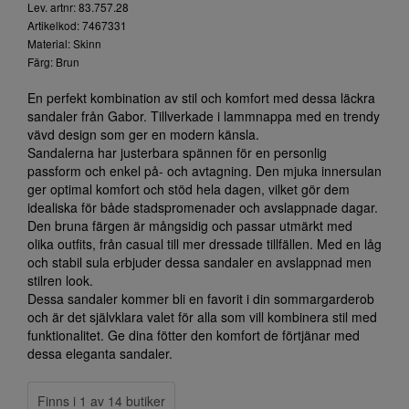
Lev. artnr: 83.757.28
Artikelkod: 7467331
Material: Skinn
Färg: Brun
En perfekt kombination av stil och komfort med dessa läckra
sandaler från Gabor. Tillverkade i lammnappa med en trendy
vävd design som ger en modern känsla.
Sandalerna har justerbara spännen för en personlig
passform och enkel på- och avtagning. Den mjuka innersulan
ger optimal komfort och stöd hela dagen, vilket gör dem
idealiska för både stadspromenader och avslappnade dagar.
Den bruna färgen är mångsidig och passar utmärkt med
olika outfits, från casual till mer dressade tillfällen. Med en låg
och stabil sula erbjuder dessa sandaler en avslappnad men
stilren look.
Dessa sandaler kommer bli en favorit i din sommargarderob
och är det självklara valet för alla som vill kombinera stil med
funktionalitet. Ge dina fötter den komfort de förtjänar med
dessa eleganta sandaler.
Finns i 1 av 14 butiker