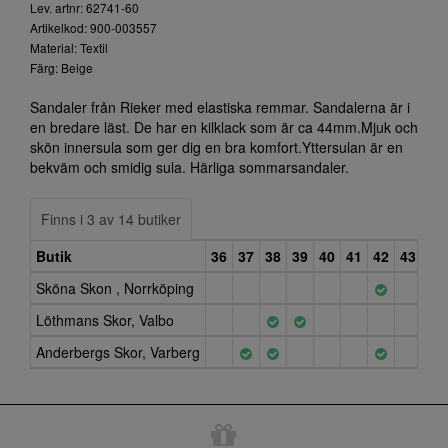
Lev. artnr: 62741-60
Artikelkod: 900-003557
Material: Textil
Färg: Beige
Sandaler från Rieker med elastiska remmar. Sandalerna är i
en bredare läst. De har en kilklack som är ca 44mm.Mjuk och
skön innersula som ger dig en bra komfort.Yttersulan är en
bekväm och smidig sula. Härliga sommarsandaler.
Finns i 3 av 14 butiker
Butik
36
37
38
39
40
41
42
43
Sköna Skon , Norrköping
Löthmans Skor, Valbo
Anderbergs Skor, Varberg