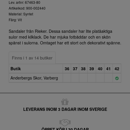
Lev. artnr: 67463-80
Artikelkod: 900-002440
Material: Syntet
Färg: Vit
Sandaler från Rieker. Dessa sandaler har lite platåaktiga
sulor med kilklack. De har mjuka fotbäddar och en skön
spänst i sulorna. Omtaget har ett stort och dekorativt spänne.
Finns i 1 av 14 butiker
Butik
36
37
38
39
40
41
42
Anderbergs Skor, Varberg
LEVERANS INOM 3 DAGAR INOM SVERIGE
ÖPPET KÖP I 30 DAGAR