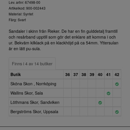
Lev. artnr: 67498-00
Artikelkod: 900-002443
Material: Syntet
Färg: Svart
Sandaler i skinn från Rieker. De har en fin gulddetalj framtill
och resårband upptill som gör det enklare att komma i och
ur. Bekväm kilklack på en klackhöjd på ca 54mm. Yttersulan
är en lätt pu-sula.
Finns i 4 av 14 butiker
Butik
36
37
38
39
40
41
42
Sköna Skon , Norrköping
Wallins Skor, Sala
Löthmans Skor, Sandviken
Bergströms Skor, Uppsala