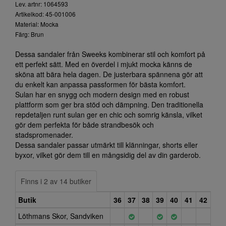
Lev. artnr: 1064593
Artikelkod: 45-001006
Material: Mocka
Färg: Brun
Dessa sandaler från Sweeks kombinerar stil och komfort på
ett perfekt sätt. Med en överdel i mjukt mocka känns de
sköna att bära hela dagen. De justerbara spännena gör att
du enkelt kan anpassa passformen för bästa komfort.
Sulan har en snygg och modern design med en robust
plattform som ger bra stöd och dämpning. Den traditionella
repdetaljen runt sulan ger en chic och somrig känsla, vilket
gör dem perfekta för både strandbesök och
stadspromenader.
Dessa sandaler passar utmärkt till klänningar, shorts eller
byxor, vilket gör dem till en mångsidig del av din garderob.
Finns i 2 av 14 butiker
Butik
36
37
38
39
40
41
42
Löthmans Skor, Sandviken