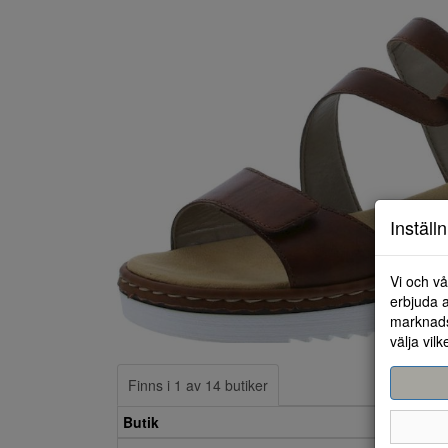
Inställ
Vi och vå
erbjuda a
marknads
välja vilk
Finns i 1 av 14 butiker
Butik