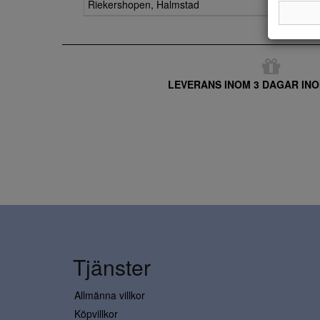
Riekershopen, Halmstad
LEVERANS INOM 3 DAGAR INO
Tjänster
Allmänna villkor
Köpvillkor