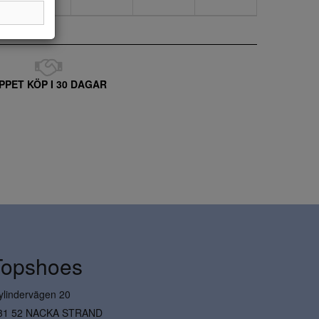
PPET KÖP I 30 DAGAR
Topshoes
ylindervägen 20
31 52 NACKA STRAND