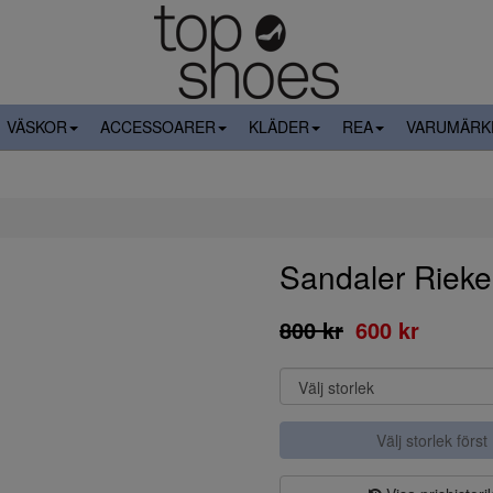
VÄSKOR
ACCESSOARER
KLÄDER
REA
VARUMÄRK
Sandaler Rieke
800 kr
600 kr
Välj storlek först