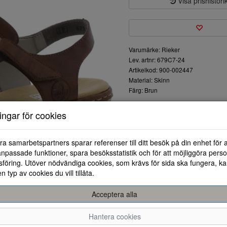
Visa prishistori
Varumärke: Rieker
Lev. artnr: 679C7-24
Artikelkod: 900-002447
Material: Skinn
Färg: Brun
Sandaler från Rieker med en lå
ningar för cookies
kardborreknäppningar för att få
en skön dämpning i varje steg.
ra samarbetspartners sparar referenser till ditt besök på din enhet för 
npassade funktioner, spara besöksstatistik och för att möjliggöra perso
föring. Utöver nödvändiga cookies, som krävs för sida ska fungera, ka
en typ av cookies du vill tillåta.
Acceptera alla
36
37
38
Hantera cookies