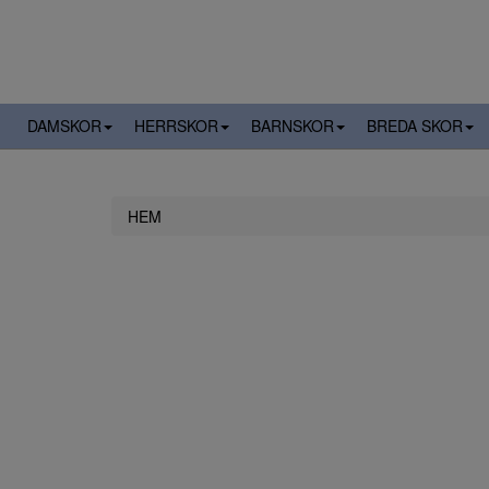
DAMSKOR
HERRSKOR
BARNSKOR
BREDA SKOR
HEM