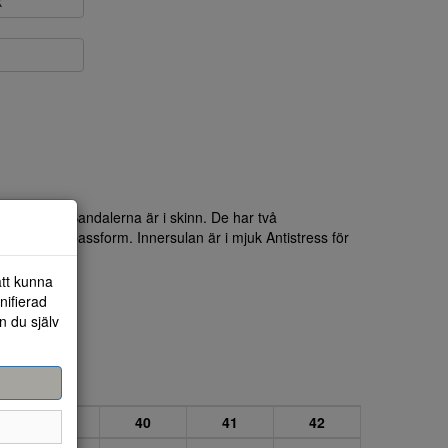
k
g kilklack. Sandalerna är i skinn. De har två
 till en bra passform. Innersulan är i mjuk Antistress för
att kunna
nifierad
n du själv
39
40
41
42