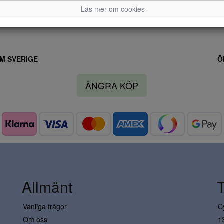
Läs mer om cookies
M SVERIGE
Ö
ÅNGRA KÖP
Allmänt
Vanliga frågor
C
Om oss
1