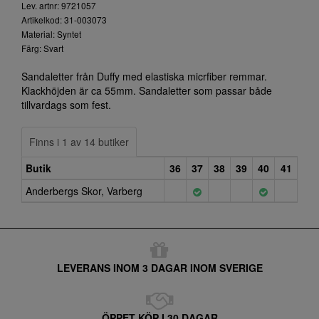
Lev. artnr: 9721057
Artikelkod: 31-003073
Material: Syntet
Färg: Svart
Sandaletter från Duffy med elastiska micrfiber remmar.
Klackhöjden är ca 55mm. Sandaletter som passar både
tillvardags som fest.
Finns i 1 av 14 butiker
Butik
36
37
38
39
40
41
Anderbergs Skor, Varberg
LEVERANS INOM 3 DAGAR INOM SVERIGE
ÖPPET KÖP I 30 DAGAR