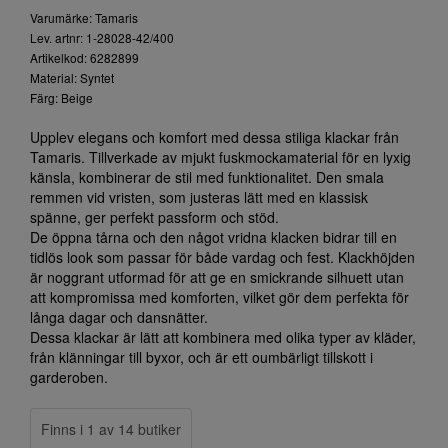
Varumärke: Tamaris
Lev. artnr: 1-28028-42/400
Artikelkod: 6282899
Material: Syntet
Färg: Beige
Upplev elegans och komfort med dessa stiliga klackar från
Tamaris. Tillverkade av mjukt fuskmockamaterial för en lyxig
känsla, kombinerar de stil med funktionalitet. Den smala
remmen vid vristen, som justeras lätt med en klassisk
spänne, ger perfekt passform och stöd.
De öppna tårna och den något vridna klacken bidrar till en
tidlös look som passar för både vardag och fest. Klackhöjden
är noggrant utformad för att ge en smickrande silhuett utan
att kompromissa med komforten, vilket gör dem perfekta för
långa dagar och dansnätter.
Dessa klackar är lätt att kombinera med olika typer av kläder,
från klänningar till byxor, och är ett oumbärligt tillskott i
garderoben.
Finns i 1 av 14 butiker