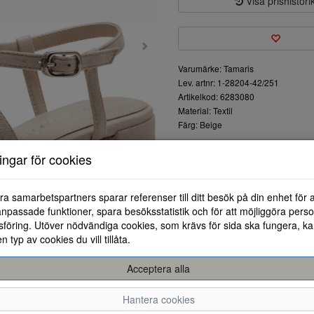
Visa prishistori
Varumärke: Tamaris
Lev. artnr: 1-28204-42/251
Artikelkod: 6283080
Material: Textil
Färg: Beige
Snygga sandaletter från Tamar
ningar för cookies
smala banden korsar både fram
regleras och stängs med ett s
mjuk och vadderad. Färgen är
ra samarbetspartners sparar referenser till ditt besök på din enhet för 
Fina sandaletter att ha till många
npassade funktioner, spara besöksstatistik och för att möjliggöra perso
föring. Utöver nödvändiga cookies, som krävs för sida ska fungera, ka
en typ av cookies du vill tillåta.
Acceptera alla
36
37
Hantera cookies