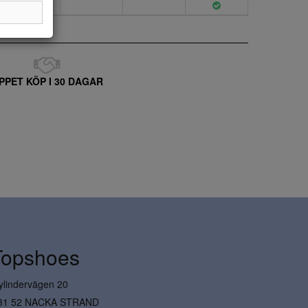
PPET KÖP I 30 DAGAR
Topshoes
ylindervägen 20
31 52 NACKA STRAND