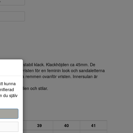
k
is med bra, stabil klack. Klackhöjden ca 45mm. De
foten och vristen för en feminin look och sandaletterna
pänne på ena remmen ovanför vristen. Innersulan är
 rose glam.
att kunna
 olika tillfällen och stilar.
nifierad
n du själv
38
39
40
41