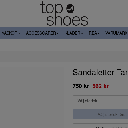
VÄSKOR
ACCESSOARER
KLÄDER
REA
VARUMÄRK
Sandaletter Ta
750 kr
562 kr
Välj storlek först