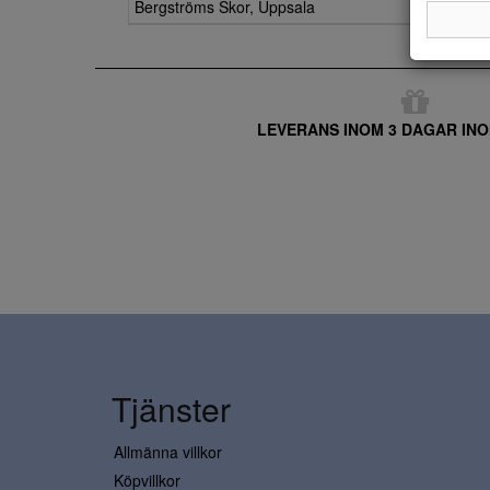
Bergströms Skor, Uppsala
LEVERANS INOM 3 DAGAR INO
Tjänster
Allmänna villkor
Köpvillkor