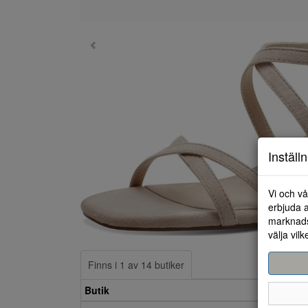
Inställ
Vi och vå
erbjuda a
marknads
välja vilk
Finns i 1 av 14 butiker
Butik