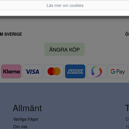
Läs mer om cookies
M SVERIGE
Ö
ÅNGRA KÖP
Allmänt
Vanliga frågor
C
Om oss
1