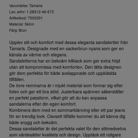
Varumärke: Tamaris
Lev. artnr: 1-28312-46-672
Artikelkod: 7500291
Material: Skinn
Färg: Brun
Upplev stil och komfort med dessa eleganta sandalertter från
Tamaris. Designade med en vackerbrun nyans som ger en
känsla av värme och elegans.
Sandaletterna har en bekväm kilklack som ger extra höjd
utan att kompromissa med komforten. Den lätta designen
gör dem perfekta för både avslappnade och uppklädda
tillfällen.
De övre remmarna är i mjukt material som formar sig efter
foten och ger ett bra stöd. Justerbara spännen säkerställer
en perfekt passform, vilket gör att du kan anpassa
sandalerna efter din egen komfort.
Kombinera dem med en sommarklänning eller ett par jeans
för en trendig look. Oavsett tillfälle kommer du att känna dig
både snygg och bekväm.
Dessa sandaletter är det perfekta valet för den stilmedvetna
som värdesätter kvalitets och design. Upptäck ett roligare