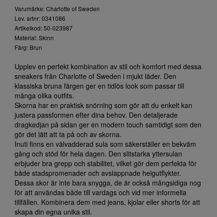
Varumärke: Charlotte of Sweden
Lev. artnr: 0341086
Artikelkod: 50-023987
Material: Skinn
Färg: Brun
Upplev en perfekt kombination av stil och komfort med dessa
sneakers från Charlotte of Sweden i mjukt läder. Den
klassiska bruna färgen ger en tidlös look som passar till
många olika outfits.
Skorna har en praktisk snörning som gör att du enkelt kan
justera passformen efter dina behov. Den detaljerade
dragkedjan på sidan ger en modern touch samtidigt som den
gör det lätt att ta på och av skorna.
Inuti finns en välvadderad sula som säkerställer en bekväm
gång och stöd för hela dagen. Den slitstarka yttersulan
erbjuder bra grepp och stabilitet, vilket gör dem perfekta för
både stadspromenader och avslappnade helgutflykter.
Dessa skor är inte bara snygga, de är också mångsidiga nog
för att användas både till vardags och vid mer informella
tillfällen. Kombinera dem med jeans, kjolar eller shorts för att
skapa din egna unika stil.