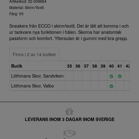
Artikelkod: 32-009664
Material: Skinn/Textil
Färg: Vit
Sneakers från ECCO i skinn/textil. Det är lätt att komma i och
ur tackvare nya funktionen i hälen. Skorna har anatomisk
passform och komfort. Yttersulan är i gummi med bra grepp.
Finns i 2 av 14 butiker
Butik
35
36
37
38
39
40
41
42
Löthmans Skor, Sandviken
Löthmans Skor, Valbo
LEVERANS INOM 3 DAGAR INOM SVERIGE