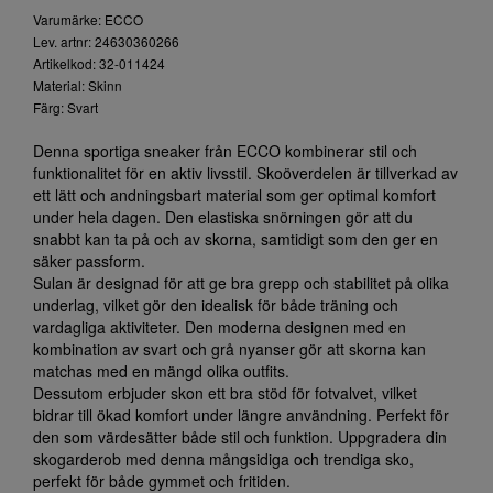
Varumärke: ECCO
Lev. artnr: 24630360266
Artikelkod: 32-011424
Material: Skinn
Färg: Svart
Denna sportiga sneaker från ECCO kombinerar stil och
funktionalitet för en aktiv livsstil. Skoöverdelen är tillverkad av
ett lätt och andningsbart material som ger optimal komfort
under hela dagen. Den elastiska snörningen gör att du
snabbt kan ta på och av skorna, samtidigt som den ger en
säker passform.
Sulan är designad för att ge bra grepp och stabilitet på olika
underlag, vilket gör den idealisk för både träning och
vardagliga aktiviteter. Den moderna designen med en
kombination av svart och grå nyanser gör att skorna kan
matchas med en mängd olika outfits.
Dessutom erbjuder skon ett bra stöd för fotvalvet, vilket
bidrar till ökad komfort under längre användning. Perfekt för
den som värdesätter både stil och funktion. Uppgradera din
skogarderob med denna mångsidiga och trendiga sko,
perfekt för både gymmet och fritiden.