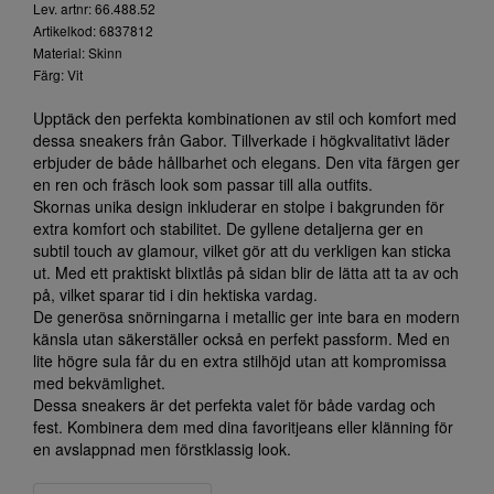
Lev. artnr: 66.488.52
Artikelkod: 6837812
Material: Skinn
Färg: Vit
Upptäck den perfekta kombinationen av stil och komfort med
dessa sneakers från Gabor. Tillverkade i högkvalitativt läder
erbjuder de både hållbarhet och elegans. Den vita färgen ger
en ren och fräsch look som passar till alla outfits.
Skornas unika design inkluderar en stolpe i bakgrunden för
extra komfort och stabilitet. De gyllene detaljerna ger en
subtil touch av glamour, vilket gör att du verkligen kan sticka
ut. Med ett praktiskt blixtlås på sidan blir de lätta att ta av och
på, vilket sparar tid i din hektiska vardag.
De generösa snörningarna i metallic ger inte bara en modern
känsla utan säkerställer också en perfekt passform. Med en
lite högre sula får du en extra stilhöjd utan att kompromissa
med bekvämlighet.
Dessa sneakers är det perfekta valet för både vardag och
fest. Kombinera dem med dina favoritjeans eller klänning för
en avslappnad men förstklassig look.