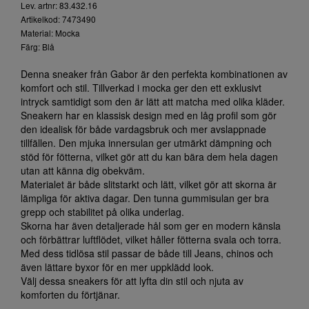
Lev. artnr: 83.432.16
Artikelkod: 7473490
Material: Mocka
Färg: Blå
Denna sneaker från Gabor är den perfekta kombinationen av
komfort och stil. Tillverkad i mocka ger den ett exklusivt
intryck samtidigt som den är lätt att matcha med olika kläder.
Sneakern har en klassisk design med en låg profil som gör
den idealisk för både vardagsbruk och mer avslappnade
tillfällen. Den mjuka innersulan ger utmärkt dämpning och
stöd för fötterna, vilket gör att du kan bära dem hela dagen
utan att känna dig obekväm.
Materialet är både slitstarkt och lätt, vilket gör att skorna är
lämpliga för aktiva dagar. Den tunna gummisulan ger bra
grepp och stabilitet på olika underlag.
Skorna har även detaljerade hål som ger en modern känsla
och förbättrar luftflödet, vilket håller fötterna svala och torra.
Med dess tidlösa stil passar de både till Jeans, chinos och
även lättare byxor för en mer uppklädd look.
Välj dessa sneakers för att lyfta din stil och njuta av
komforten du förtjänar.