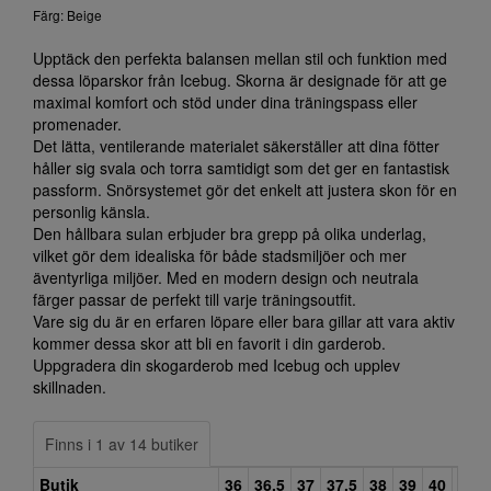
Färg: Beige
Upptäck den perfekta balansen mellan stil och funktion med
dessa löparskor från Icebug. Skorna är designade för att ge
maximal komfort och stöd under dina träningspass eller
promenader.
Det lätta, ventilerande materialet säkerställer att dina fötter
håller sig svala och torra samtidigt som det ger en fantastisk
passform. Snörsystemet gör det enkelt att justera skon för en
personlig känsla.
Den hållbara sulan erbjuder bra grepp på olika underlag,
vilket gör dem idealiska för både stadsmiljöer och mer
äventyrliga miljöer. Med en modern design och neutrala
färger passar de perfekt till varje träningsoutfit.
Vare sig du är en erfaren löpare eller bara gillar att vara aktiv
kommer dessa skor att bli en favorit i din garderob.
Uppgradera din skogarderob med Icebug och upplev
skillnaden.
Finns i 1 av 14 butiker
Butik
36
36,5
37
37,5
38
39
40
40,5