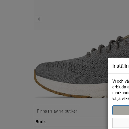
Inställ
Vi och vå
erbjuda a
marknads
välja vilk
Finns i 1 av 14 butiker
Butik