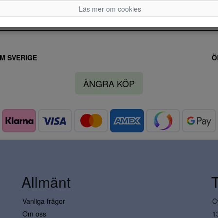
Läs mer om cookies
M SVERIGE
Ö
ÅNGRA KÖP
Allmänt
Vanliga frågor
C
Om oss
1