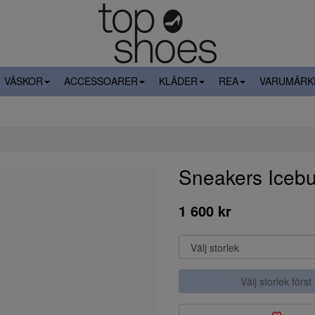
VÄSKOR
ACCESSOARER
KLÄDER
REA
VARUMÄRK
Sneakers Iceb
1 600 kr
Välj storlek först