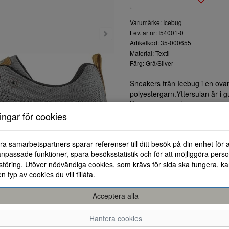
Varumärke: Icebug
Lev. artnr: I54001-0
Artikelkod: 35-000655
Material: Textil
Färg: Grå/Silver
Sneakers från Icebug i en ova
polyestergarn.Yttersulan är i 
långa promenader.
ningar för cookies
ra samarbetspartners sparar referenser till ditt besök på din enhet för 
npassade funktioner, spara besöksstatistik och för att möjliggöra perso
föring. Utöver nödvändiga cookies, som krävs för sida ska fungera, ka
en typ av cookies du vill tillåta.
Acceptera alla
36
36,5
37
37,5
Hantera cookies