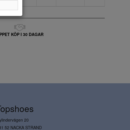
PPET KÖP I 30 DAGAR
Topshoes
ylindervägen 20
31 52 NACKA STRAND