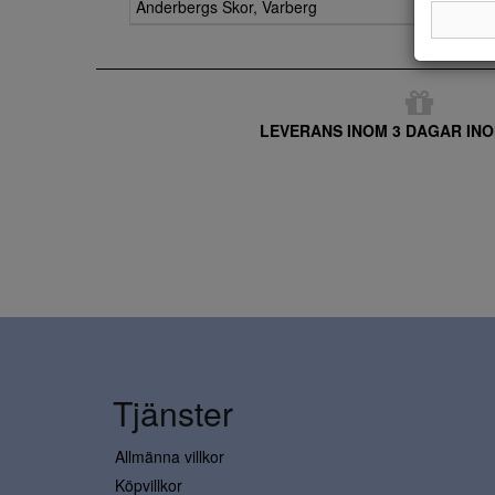
Anderbergs Skor, Varberg
LEVERANS INOM 3 DAGAR INO
Tjänster
Allmänna villkor
Köpvillkor