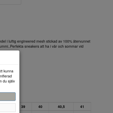
ndel i luftig engineered mesh stickad av 100% återvunnet
gummi..Perfekta sneakers att ha i vår och sommar vid
att kunna
nifierad
n du själv
38
39
40
40,5
41