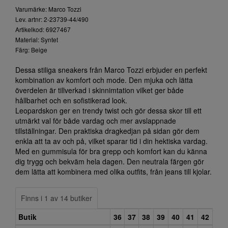
Varumärke: Marco Tozzi
Lev. artnr: 2-23739-44/490
Artikelkod: 6927467
Material: Syntet
Färg: Beige
Dessa stiliga sneakers från Marco Tozzi erbjuder en perfekt
kombination av komfort och mode. Den mjuka och lätta
överdelen är tillverkad i skinnimtation vilket ger både
hållbarhet och en sofistikerad look.
Leopardskon ger en trendy twist och gör dessa skor till ett
utmärkt val för både vardag och mer avslappnade
tillställningar. Den praktiska dragkedjan på sidan gör dem
enkla att ta av och på, vilket sparar tid i din hektiska vardag.
Med en gummisula för bra grepp och komfort kan du känna
dig trygg och bekväm hela dagen. Den neutrala färgen gör
dem lätta att kombinera med olika outfits, från jeans till kjolar.
Finns i 1 av 14 butiker
Butik
36
37
38
39
40
41
42