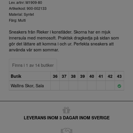
Lev. artnr: M1909-80
Artikelkod: 900-002133
Material: Syntet
Färg: Multi
Sneakers från Rieker i konstläder. Skorna har en mjuk
innersula med memosoft. Praktisk dragkedja på sidan som
gör det lättare att komma i och ur. Perfekta sneakers att
använda vår som sommar.
Finns i 1 av 14 butiker
Butik
36
37
38
39
40
41
42
43
Wallins Skor, Sala
LEVERANS INOM 3 DAGAR INOM SVERIGE