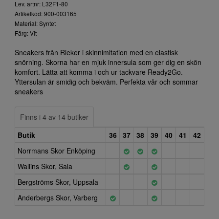
Lev. artnr: L32F1-80
Artikelkod: 900-003165
Material: Syntet
Färg: Vit
Sneakers från Rieker i skinnimitation med en elastisk
snörning. Skorna har en mjuk innersula som ger dig en skön
komfort. Lätta att komma i och ur tackvare Ready2Go.
Yttersulan är smidig och bekväm. Perfekta vår och sommar
sneakers
Finns i 4 av 14 butiker
Butik
36
37
38
39
40
41
42
Norrmans Skor Enköping
Wallins Skor, Sala
Bergströms Skor, Uppsala
Anderbergs Skor, Varberg