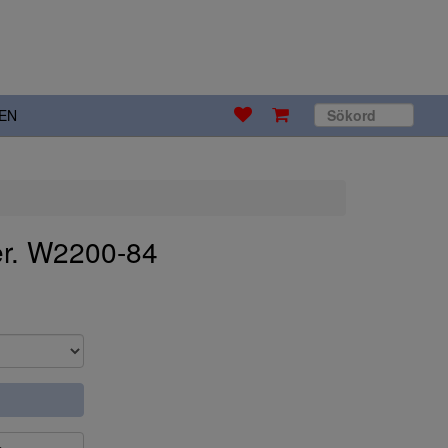
EN
er. W2200-84