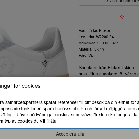
Visa prishistori
Varumärke: Rieker
Lev. artnr: W2200-84
Artikelkod: 900-003377
Material: Skinn
Färg: Vit
Sneakers från Rieker i skinn. 
sula. Fina sneakers för våre
ningar för cookies
ra samarbetspartners sparar referenser till ditt besök på din enhet för 
npassade funktioner, spara besöksstatistik och för att möjliggöra perso
föring. Utöver nödvändiga cookies, som krävs för sida ska fungera, ka
en typ av cookies du vill tillåta.
36
37
38
39
40
Acceptera alla