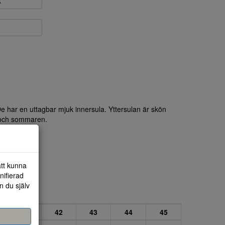
k
De har en uttagbar mjuk innersula. Yttersulan är skön
n och sommaren.
att kunna
nifierad
n du själv
41
42
43
44
45