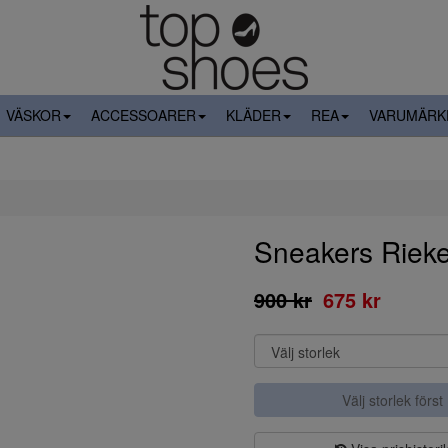
VÄSKOR
ACCESSOARER
KLÄDER
REA
VARUMÄRK
Sneakers Riek
900 kr
675 kr
Välj storlek först