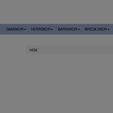
DAMSKOR
HERRSKOR
BARNSKOR
BREDA SKOR
HEM