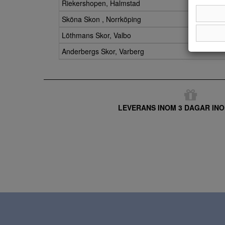
Riekershopen, Halmstad
Sköna Skon , Norrköping
Löthmans Skor, Valbo
Anderbergs Skor, Varberg
LEVERANS INOM 3 DAGAR INO