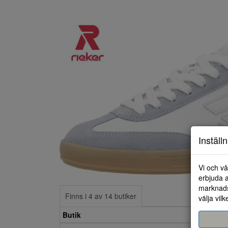
Inställ
Vi och vå
erbjuda a
marknads
Finns i 4 av 14 butiker
välja vilk
Butik