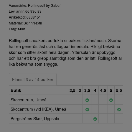
Varumärke: Rollingsoft by Gabor
Lev. artnr: 66.936.83
Artikelkod: 6838151
Material: Skinn/Textil
Färg: Multi
Rollingsoft sneakers perfekta sneakers i skinn/mesh. Skorna
har en generös läst och uttagbar innersula. Riktigt bekväma
skor som sitter skönt hela dagen. Yttersulan är uppbyggd
och har ett bra grepp samtidigt som den är lätt. Rollingsoft är
lika bekväma som snygga.
Finns i 3 av 14 butiker
Butik
2,5
3
3,5
4
4,5
5
5,5
6
Skocentrum, Umeå
Skocentrum (vid IKEA), Umeå
Bergströms Skor, Uppsala