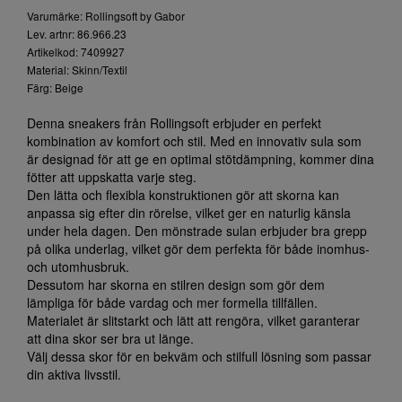
Varumärke: Rollingsoft by Gabor
Lev. artnr: 86.966.23
Artikelkod: 7409927
Material: Skinn/Textil
Färg: Beige
Denna sneakers från Rollingsoft erbjuder en perfekt
kombination av komfort och stil. Med en innovativ sula som
är designad för att ge en optimal stötdämpning, kommer dina
fötter att uppskatta varje steg.
Den lätta och flexibla konstruktionen gör att skorna kan
anpassa sig efter din rörelse, vilket ger en naturlig känsla
under hela dagen. Den mönstrade sulan erbjuder bra grepp
på olika underlag, vilket gör dem perfekta för både inomhus-
och utomhusbruk.
Dessutom har skorna en stilren design som gör dem
lämpliga för både vardag och mer formella tillfällen.
Materialet är slitstarkt och lätt att rengöra, vilket garanterar
att dina skor ser bra ut länge.
Välj dessa skor för en bekväm och stilfull lösning som passar
din aktiva livsstil.