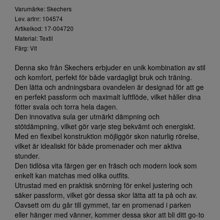
Varumärke: Skechers
Lev. artnr: 104574
Artikelkod: 17-004720
Material: Textil
Färg: Vit
Denna sko från Skechers erbjuder en unik kombination av stil
och komfort, perfekt för både vardagligt bruk och träning.
Den lätta och andningsbara ovandelen är designad för att ge
en perfekt passform och maximalt luftflöde, vilket håller dina
fötter svala och torra hela dagen.
Den innovativa sula ger utmärkt dämpning och
stötdämpning, vilket gör varje steg bekvämt och energiskt.
Med en flexibel konstruktion möjliggör skon naturlig rörelse,
vilket är idealiskt för både promenader och mer aktiva
stunder.
Den tidlösa vita färgen ger en fräsch och modern look som
enkelt kan matchas med olika outfits.
Utrustad med en praktisk snörning för enkel justering och
säker passform, vilket gör dessa skor lätta att ta på och av.
Oavsett om du går till gymmet, tar en promenad i parken
eller hänger med vänner, kommer dessa skor att bli ditt go-to