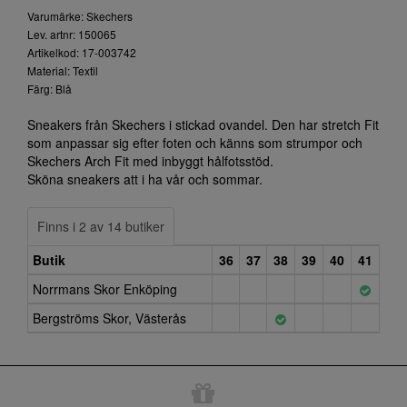
Varumärke: Skechers
Lev. artnr: 150065
Artikelkod: 17-003742
Material: Textil
Färg: Blå
Sneakers från Skechers i stickad ovandel. Den har stretch Fit
som anpassar sig efter foten och känns som strumpor och
Skechers Arch Fit med inbyggt hålfotsstöd.
Sköna sneakers att i ha vår och sommar.
Finns i 2 av 14 butiker
Butik
36
37
38
39
40
41
Norrmans Skor Enköping
Bergströms Skor, Västerås